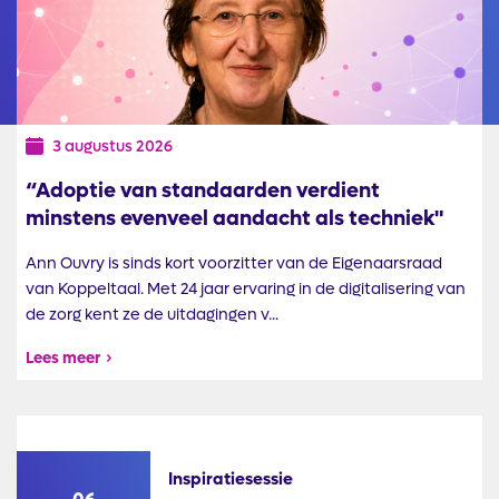
30 juli 2026
KoppelMij: ruimte voor bestuurlijke
afstemming
KoppelMij is een gezamenlijk initiatief van Koppeltaal,
Stichting MedMij en betrokken zorg - en ICT partijen. Het
doel is één gezamenlijke technische ...
Lees meer
Inspiratiesessie