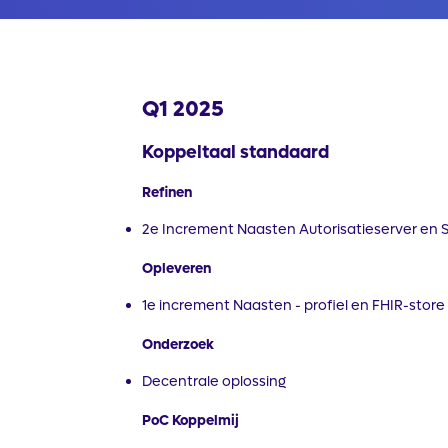
Q1 2025
Koppeltaal standaard
Refinen
2e Increment Naasten Autorisatieserver en SS
Opleveren
1e increment Naasten - profiel en FHIR-store​
Onderzoek
Decentrale oplossing​
PoC Koppelmij