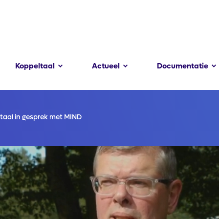
Koppeltaal
Actueel
Documentatie
taal in gesprek met MIND