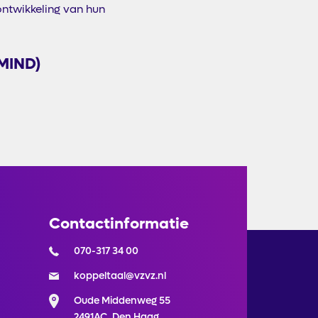
ontwikkeling van hun
(MIND)
Contactinformatie
070-317 34 00
koppeltaal@vzvz.nl
Oude Middenweg 55
2491AC, Den Haag