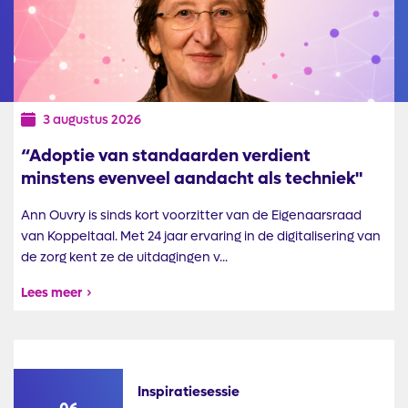
30 juli 2026
KoppelMij: ruimte voor bestuurlijke
afstemming
KoppelMij is een gezamenlijk initiatief van Koppeltaal,
Stichting MedMij en betrokken zorg - en ICT partijen. Het
doel is één gezamenlijke technische ...
Lees meer
Inspiratiesessie