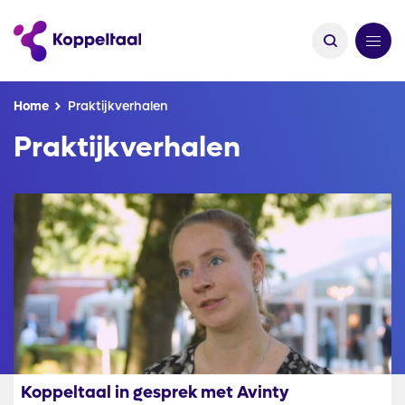
Kruimelpad
Home
Praktijkverhalen
Praktijkverhalen
Afbeelding
Koppeltaal in gesprek met Avinty