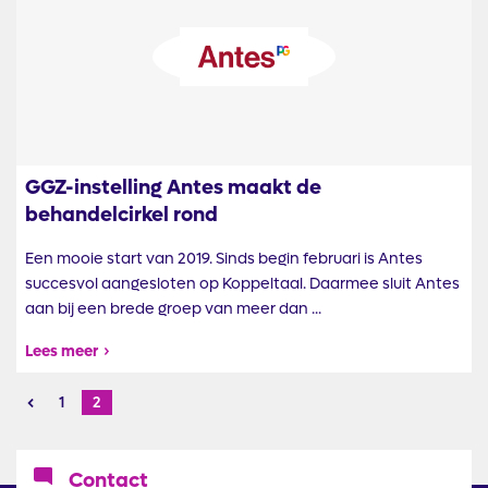
Afbeelding
GGZ-instelling Antes maakt de
behandelcirkel rond
Een mooie start van 2019. Sinds begin februari is Antes
succesvol aangesloten op Koppeltaal. Daarmee sluit Antes
aan bij een brede groep van meer dan ...
Lees meer
Paginering
Page
1
Huidige
2
pagina
Icoon
Contact