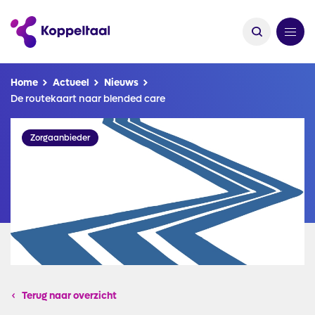
Kruimelpad
Home
Actueel
Nieuws
De routekaart naar blended care
Afbeelding
Zorgaanbieder
Terug naar overzicht